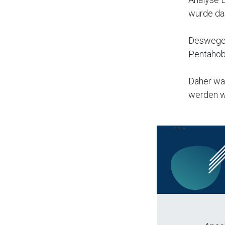
wurde das
Deswegen 
Pentahobe
Daher war
werden wi