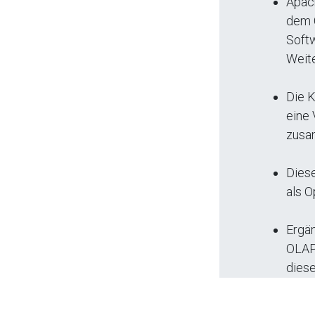
Apach
dem O
Softw
Weite
Die K
eine 
zusa
Diese
als O
Ergän
OLAP 
diese
werd