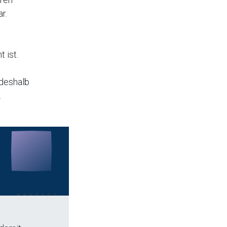
r.
 ist.
 deshalb
.