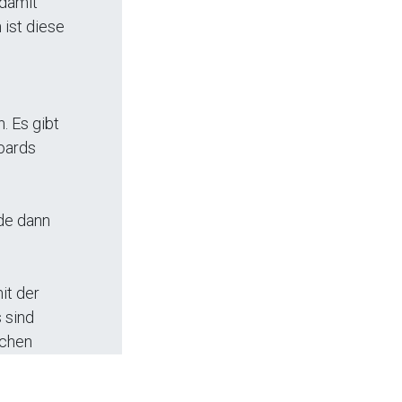
 damit
ist diese
. Es gibt
boards
de dann
it der
 sind
ochen