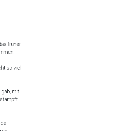
das früher
kommen.
ht so viel
 gab, mit
estampft
rce
eren