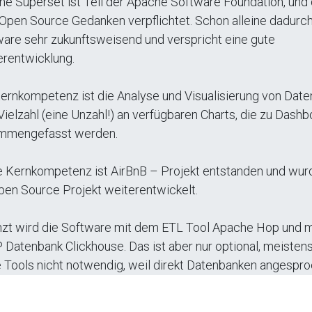
e Superset ist Teil der Apache Software Foundation, und
pen Source Gedanken verpflichtet. Schon alleine dadurch 
are sehr zukunftsweisend und verspricht eine gute
rentwicklung.
ernkompetenz ist die Analyse und Visualisierung von Daten
Vielzahl (eine Unzahl!) an verfügbaren Charts, die zu Dash
mmengefasst werden.
 Kernkompetenz ist AirBnB – Projekt entstanden und wur
pen Source Projekt weiterentwickelt.
zt wird die Software mit dem ETL Tool Apache Hop und m
Datenbank Clickhouse. Das ist aber nur optional, meistens
 Tools nicht notwendig, weil direkt Datenbanken angespr
en.