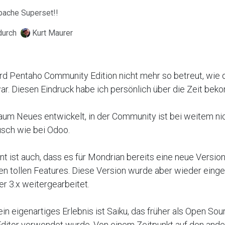
pache Superset!!
durch
Kurt Maurer
rd Pentaho Community Edition nicht mehr so betreut, wie 
war. Diesen Eindruck habe ich persönlich über die Zeit be
aum Neues entwickelt, in der Community ist bei weitem nic
sch wie bei Odoo.
nt ist auch, dass es für Mondrian bereits eine neue Version
en tollen Features. Diese Version wurde aber wieder eing
er 3.x weitergearbeitet.
in eigenartiges Erlebnis ist Saiku, das früher als Open Sou
ditor verwendet wurde. Von einem Zeitpunkt auf den and