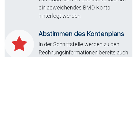
ein abweichendes BMD Konto
hinterlegt werden.
Abstimmen des Kontenplans
In der Schnittstelle werden zu den
Rechnungsinformationen bereits auch
die Konten mitgegeben.
Das muss vorher mit dem
Steuerberater synchronisiert werden.
Der häufigste Fall ist es, dass die
Erlöskonten für die Kundenrechnungen
bereits im System richtig eingestellt
werden, während die Aufwandskonten
für die Lieferantenrechnungen auf ein
Zwischenkonto zeigen und der