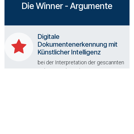
Die Winner - Argumente
Digitale
Dokumentenerkennung mit
Künstlicher Intelligenz
bei der Interpretation der gescannten
Dokumente lernt das System
selbständig und vereinfacht somit die
Eingabe der Daten.
Elektronische Bankauszüge
So ziemlich jede Bank (auch in
Österreich) kann mit Odoo verbunden
werden. Der Import und die Verbuchung