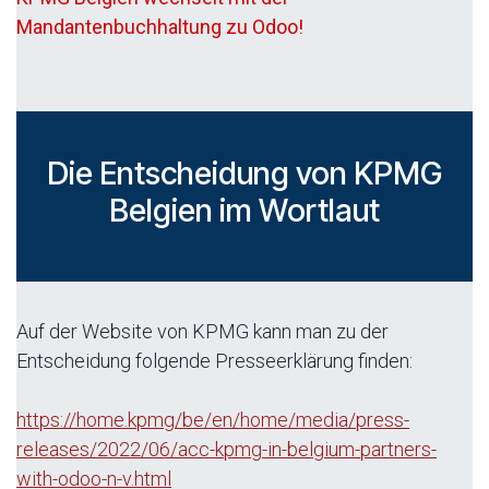
Mandantenbuchhaltung zu Odoo!
Die Entscheidung von KPMG
Belgien im Wortlaut
Auf der Website von KPMG kann man zu der
Entscheidung folgende Presseerklärung finden:
https://home.kpmg/be/en/home/media/press-
releases/2022/06/acc-kpmg-in-belgium-partners-
with-odoo-n-v.html